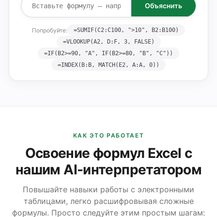
Объяснить
Попробуйте:
=SUMIF(C2:C100, ">10", B2:B100)
=VLOOKUP(A2, D:F, 3, FALSE)
=IF(B2>=90, "A", IF(B2>=80, "B", "C"))
=INDEX(B:B, MATCH(E2, A:A, 0))
КАК ЭТО РАБОТАЕТ
Освоение формул Excel с
нашим AI-интерпретатором
Повышайте навыки работы с электронными
таблицами, легко расшифровывая сложные
формулы. Просто следуйте этим простым шагам: