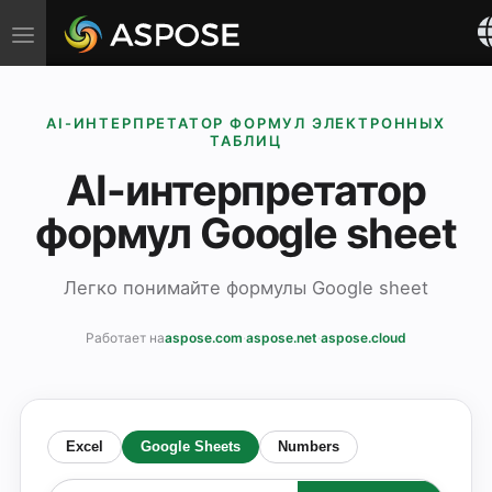
Toggle
navigation
AI-ИНТЕРПРЕТАТОР ФОРМУЛ ЭЛЕКТРОННЫХ
ТАБЛИЦ
AI-интерпретатор
формул Google sheet
Легко понимайте формулы Google sheet
Работает на
aspose.com
·
aspose.net
·
aspose.cloud
Excel
Google Sheets
Numbers