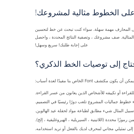
 على الخطوط مثالية لمشروعك!
ء الاصطناعي. هذا يجعل عملية العثور على المحارف مهمة سهلة. سواء كنت تبحث عن خط لتحسين
المثالية. صف مشروعك ، وتصفية النتائج المحددة ، واحصل
على إجابة طلبك! سريع وسهل!
تاج إلى توصيات الخط الذكري؟
يمكن أن يكون مكتشف Font الخاص بنا مفيدًا لعدة أسباب:
لقراءة أو تكييفه للأشخاص الذين يعانون من عسر القراءة.
خطوط جماليات المشروع تلعب دورًا رئيسيًا في التصميم.
 المثال شيء مطابق لطباعة مواد لحفلة عيد الهالوين.
رموزًا محددة (اللاتينية ، السيريلية ، الهيروغليفية ، إلخ).
 إلى تمثيلي مجاني لمحرف لديك بالفعل أو تريد استخدامه.