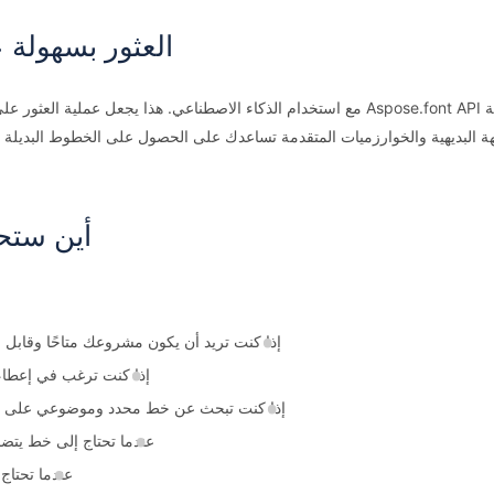
العثور بسهولة
AI Font Suggester هي أداة تم إنشاؤها تعتمد على تجربة Aspose.font API مع استخدام الذكا
جهة البديهية والخوارزميات المتقدمة تساعدك على الحصول على الخطوط البديلة 
أين ستح
إذا كنت تريد أن يكون مشروعك متاحًا وقابل ل
إذا كنت ترغب في إعطاء 
إذا كنت تبحث عن خط محدد وموضوعي على سبيل
عندما تحتاج إلى خط يتضمن 
عندما تحتاج