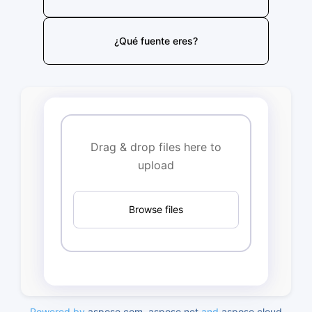
¿Qué fuente eres?
Drag & drop files here to
upload
Browse files
Powered by
aspose.com
,
aspose.net
and
aspose.cloud