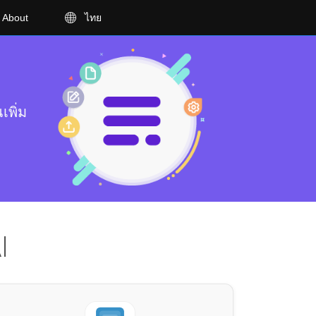
About
ไทย
เพิ่ม
I