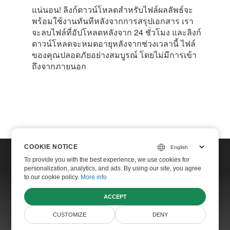
แน่นอน! ลิงก์ดาวน์โหลดสำหรับไฟล์ผลลัพธ์จะ
พร้อมใช้งานทันทีหลังจากการสรุปเอกสาร เรา
จะลบไฟล์ที่อัปโหลดหลังจาก 24 ชั่วโมง และลิงก์
ดาวน์โหลดจะหมดอายุหลังจากช่วงเวลานี้ ไฟล์
ของคุณปลอดภัยอย่างสมบูรณ์ โดยไม่มีการเข้า
ถึงจากภายนอก
COOKIE NOTICE
COOKIE NOTICE
To provide you with the best experience, we use cookies for
To provide you with the best experience, we use cookies for
personalization, analytics, and ads. By using our site, you agree
personalization, analytics, and ads. By using our site, you agree
Home
to our cookie policy.
to our cookie policy.
More info
More info
Contact
ACCEPT
ACCEPT
Websites
CUSTOMIZE
CUSTOMIZE
DENY
DENY