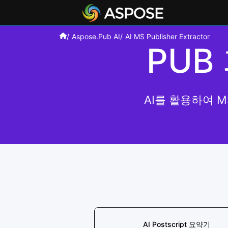
Aspose.Pub AI
AI MS Publisher Extractor
PUB
AI를 활용하여 M
AI Postscript 요약기