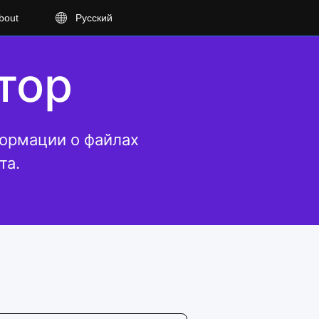
bout
Русский
тор
ормации о файлах
та.