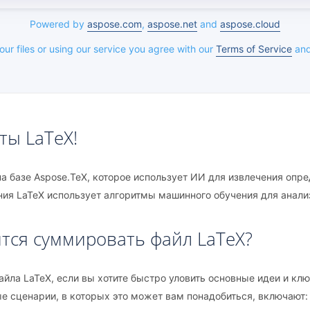
Powered by
aspose.com
,
aspose.net
and
aspose.cloud
ur files or using our service you agree with our
Terms of Service
an
ты LaTeX!
а базе Aspose.TeX, которое использует ИИ для извлечения опр
ия LaTeX использует алгоритмы машинного обучения для анализ
тся суммировать файл LaTeX?
йла LaTeX, если вы хотите быстро уловить основные идеи и к
ые сценарии, в которых это может вам понадобиться, включают: