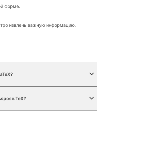
ой форме.
ыстро извлечь важную информацию.
LaTeX?
 Aspose.TeX?