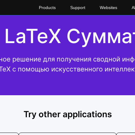
Products
Support
Websites
A
 LaTeX Сумма
ное решение для получения сводной инф
TeX с помощью искусственного интеллек
Try other applications