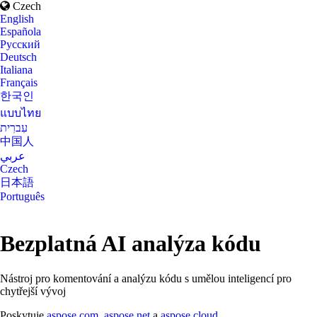
Czech
English
Española
Русский
Deutsch
Italiana
Français
한국인
แบบไทย
עִברִית
中国人
عربي
Czech
日本語
Português
Bezplatná AI analýza kódu
Nástroj pro komentování a analýzu kódu s umělou inteligencí pro
chytřejší vývoj
Poskytuje
aspose.com
,
aspose.net
a
aspose.cloud
.