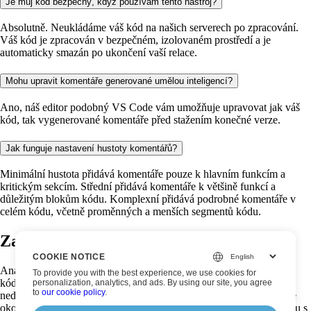
Je můj kód bezpečný, když používám tento nástroj?
Absolutně. Neukládáme váš kód na našich serverech po zpracování.
Váš kód je zpracován v bezpečném, izolovaném prostředí a je
automaticky smazán po ukončení vaší relace.
Mohu upravit komentáře generované umělou inteligencí?
Ano, náš editor podobný VS Code vám umožňuje upravovat jak váš
kód, tak vygenerované komentáře před stažením konečné verze.
Jak funguje nastavení hustoty komentářů?
Minimální hustota přidává komentáře pouze k hlavním funkcím a
kritickým sekcím. Střední přidává komentáře k většině funkcí a
důležitým blokům kódu. Komplexní přidává podrobné komentáře v
celém kódu, včetně proměnných a menších segmentů kódu.
Začněte analyzovat svůj kód nyní!
COOKIE NOTICE
Analýza kódu s AI je výkonný, bezplatný nástroj pro dokumentaci
To provide you with the best experience, we use cookies for
kódu, který využívá pokročilou umělou inteligenci k transformaci
personalization, analytics, and ads. By using our site, you agree
to
our cookie policy
.
nedokumentovaného nebo špatně dokumentovaného kódu na dobře
okomentované, snadno pochopitelné programy. Náš analyzátor kódu s