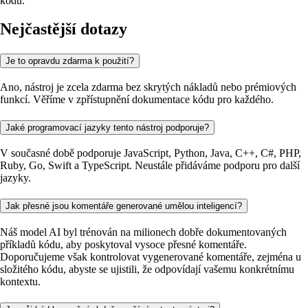
kódu.
Nejčastější dotazy
Je to opravdu zdarma k použití?
Ano, nástroj je zcela zdarma bez skrytých nákladů nebo prémiových
funkcí. Věříme v zpřístupnění dokumentace kódu pro každého.
Jaké programovací jazyky tento nástroj podporuje?
V současné době podporuje JavaScript, Python, Java, C++, C#, PHP,
Ruby, Go, Swift a TypeScript. Neustále přidáváme podporu pro další
jazyky.
Jak přesné jsou komentáře generované umělou inteligencí?
Náš model AI byl trénován na milionech dobře dokumentovaných
příkladů kódu, aby poskytoval vysoce přesné komentáře.
Doporučujeme však kontrolovat vygenerované komentáře, zejména u
složitého kódu, abyste se ujistili, že odpovídají vašemu konkrétnímu
kontextu.