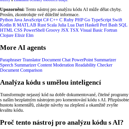
Upozornění:
Tento nástroj pro analýzu kódu AI může dělat chyby.
Prosím, zkontrolujte své důležité informace.
Python
Java
JavaScript
C#
C++
C
Ruby
PHP
Go
TypeScript
Swift
Kotlin
R
MATLAB
Rust
Scala
Julia
Lua
Dart
Haskell
Perl
Bash
SQL
HTML
CSS
PowerShell
Groovy
JSX
TSX
Visual Basic
Fortran
Clojure
Elixir
Elm
More AI agents
Paraphraser
Translator
Document Chat
PowerPoint Summarizer
Speech Summarizer
Content Moderation
Readability Checker
Document Comparison
Analýza kódu s umělou inteligencí
Transformujte nejasný kód na dobře dokumentované, čitelné programy
s naším bezplatným nástrojem pro komentování kódu s AI. Přizpůsobte
hustotu komentářů, získejte návrhy na zlepšení a okamžitě zvyšte
kvalitu kódu.
Proč tento nástroj pro analýzu kódu s AI?