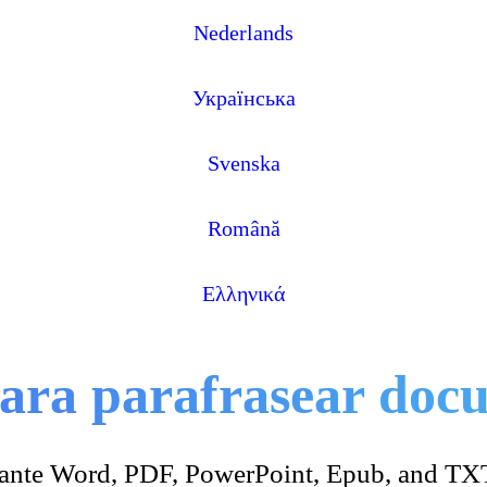
Nederlands
Українська
Svenska
Română
Ελληνικά
ara parafrasear docu
tante Word, PDF, PowerPoint, Epub, and T