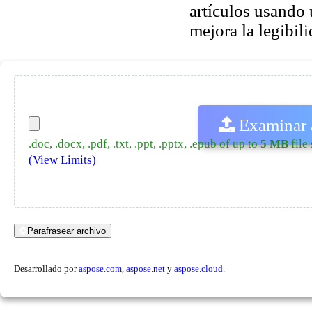
artículos usando
mejora la legibili
Examinar 
.doc, .docx, .pdf, .txt, .ppt, .pptx, .epub of up to
5 MB
file 
(View Limits)
Parafrasear archivo
Desarrollado por
aspose.com
,
aspose.net
y
aspose.cloud
.