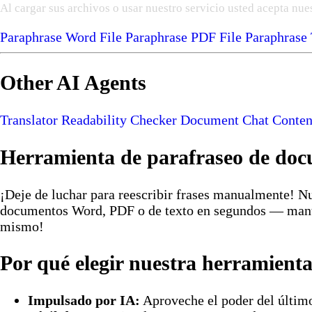
Al cargar sus archivos o usar nuestro servicio usted acepta nue
Paraphrase Word File
Paraphrase PDF File
Paraphrase
Other AI Agents
Translator
Readability Checker
Document Chat
Conten
Herramienta de parafraseo de do
¡Deje de luchar para reescribir frases manualmente! Nu
documentos Word, PDF o de texto en segundos — manteni
mismo!
Por qué elegir nuestra herramient
Impulsado por IA:
Aproveche el poder del último