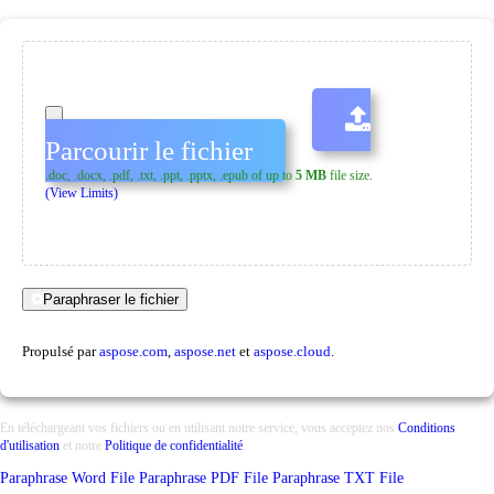
Parcourir le fichier
.doc, .docx, .pdf, .txt, .ppt, .pptx, .epub of up to
5 MB
file size.
(View Limits)
Paraphraser le fichier
Propulsé par
aspose.com
,
aspose.net
et
aspose.cloud
.
En téléchargeant vos fichiers ou en utilisant notre service, vous acceptez nos
Conditions
d'utilisation
et notre
Politique de confidentialité
.
Paraphrase Word File
Paraphrase PDF File
Paraphrase TXT File