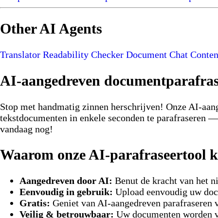
Other AI Agents
Translator
Readability Checker
Document Chat
Conten
AI-aangedreven documentparafras
Stop met handmatig zinnen herschrijven! Onze AI-aan
tekstdocumenten in enkele seconden te parafraseren — 
vandaag nog!
Waarom onze AI-parafraseertool k
Aangedreven door AI:
Benut de kracht van het n
Eenvoudig in gebruik:
Upload eenvoudig uw docu
Gratis:
Geniet van AI‑aangedreven parafraseren vo
Veilig & betrouwbaar:
Uw documenten worden vei