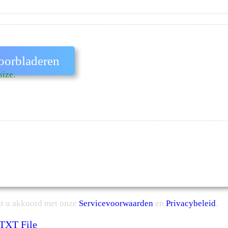
oorbladeren
size.
at u akkoord met onze
Servicevoorwaarden
en
Privacybeleid
.
 TXT File