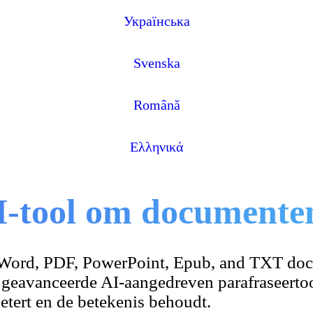
Українська
Svenska
Română
Ελληνικά
I-tool om documenten
t Word, PDF, PowerPoint, Epub, and TXT do
n geavanceerde AI-aangedreven parafraseertoo
etert en de betekenis behoudt.