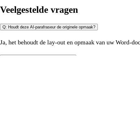
Veelgestelde vragen
Q: Houdt deze AI-parafraseur de originele opmaak?
Ja, het behoudt de lay-out en opmaak van uw Word-do
Q: Hoe nauwkeurig is de parafrasering?
De AI-parafraseur behoudt de oorspronkelijke betekenis
Q: Kan ik lange alinea's of volledige documenten parafraseren?
Ja, maar voor de beste resultaten raden we aan delen 
Q: Is er een limiet aan het aantal pagina's in een document?
Ja, op dit moment kunt u eerst parafraseren 10 alleen 