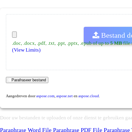
Bestand d
.doc, .docx, .pdf, .txt, .ppt, .pptx, .epub of up to
5 MB
file 
(View Limits)
Parafraseer bestand
Aangedreven door
aspose.com
,
aspose.net
en
aspose.cloud
.
Door uw bestanden te uploaden of onze dienst te gebruiken ga
Paraphrase Word File
Paraphrase PDF File
Paraphrase