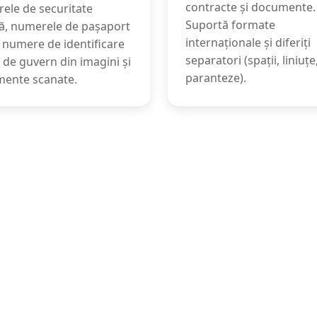
contracte și documente.
ele de securitate
Suportă formate
lă, numerele de pașaport
internaționale și diferiți
e numere de identificare
separatori (spații, liniuțe
 de guvern din imagini și
paranteze).
ente scanate.