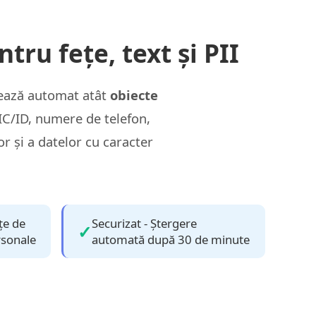
tru fețe, text și PII
tează automat atât
obiecte
/ID, numere de telefon,
or și a datelor cu caracter
țe de
Securizat - Ștergere
rsonale
automată după 30 de minute