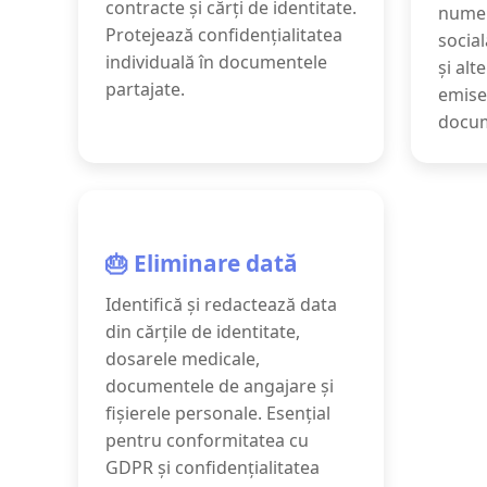
contracte și cărți de identitate.
numer
Protejează confidențialitatea
socia
individuală în documentele
și alt
partajate.
emise
docum
🎂 Eliminare dată
Identifică și redactează data
din cărțile de identitate,
dosarele medicale,
documentele de angajare și
fișierele personale. Esențial
pentru conformitatea cu
GDPR și confidențialitatea