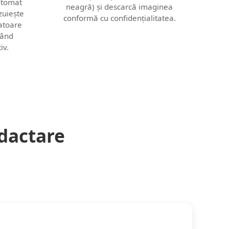
utomat
neagră) și descarcă imaginea
zuiește
conformă cu confidențialitatea.
tatoare
zând
iv.
edactare