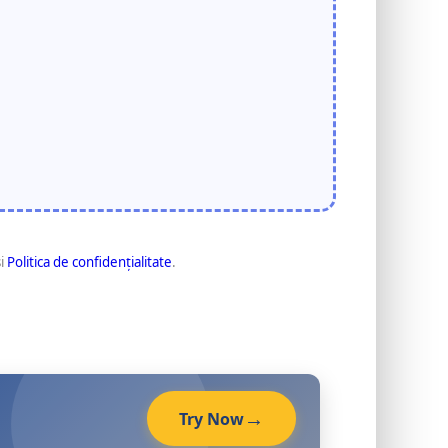
i
Politica de confidențialitate
.
Try Now