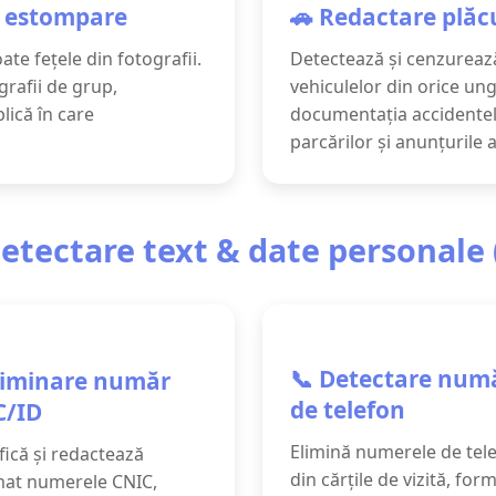
i estompare
🚗 Redactare plăcu
te fețele din fotografii.
Detectează și cenzureaz
grafii de grup,
vehiculelor din orice ung
ică în care
documentația accidentel
parcărilor și anunțurile 
etectare text & date personale 
📞 Detectare num
liminare număr
de telefon
C/ID
Elimină numerele de tel
fică și redactează
din cărțile de vizită, for
at numerele CNIC,