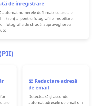
ță de înregistrare
ă automat numerele de înmatriculare ale
hi. Esențial pentru fotografiile imobiliare,
or, fotografia de stradă, supravegherea
auto.
(PII)
ăr
📧 Redactare adresă
de email
efon
Detectează și ascunde
mulare,
automat adresele de email din