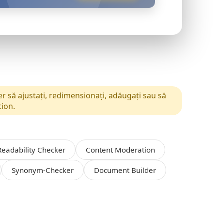
er să ajustați, redimensionați, adăugați sau să
tion.
Readability Checker
Content Moderation
Synonym-Checker
Document Builder