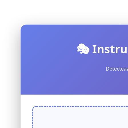
🎭 Instr
Detecteaz