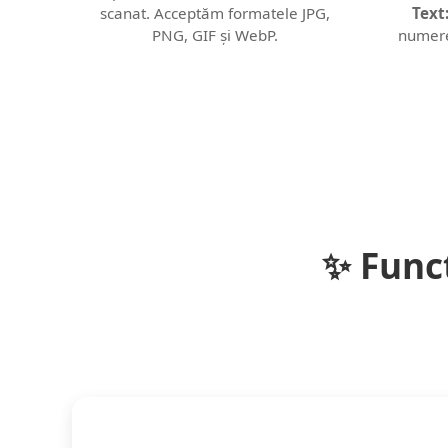
scanat. Acceptăm formatele JPG,
Text
PNG, GIF și WebP.
numere 
✨ Funcț