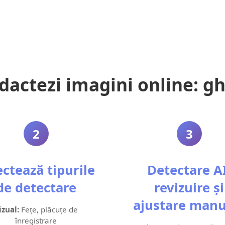
dactezi imagini online: gh
2
3
ectează tipurile
Detectare AI
de detectare
revizuire și
ajustare manu
izual:
Fețe, plăcuțe de
înregistrare