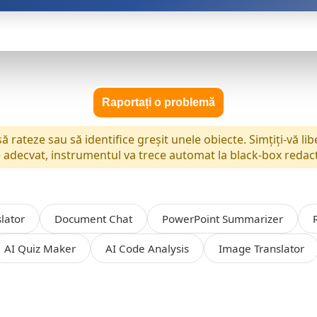
Raportați o problemă
 rateze sau să identifice greșit unele obiecte. Simțiți-vă lib
te adecvat, instrumentul va trece automat la black‑box redac
lator
Document Chat
PowerPoint Summarizer
AI Quiz Maker
AI Code Analysis
Image Translator