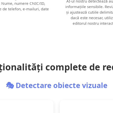
AI-ul nostru detectează a
:
Nume, numere CNIC/ID,
informațiile sensibile. Revi
de telefon, e‑mailuri, date
și ajustează cutiile delimi
dacă este necesar, utili
editorul nostru interact
ionalități complete de r
🎭 Detectare obiecte vizuale