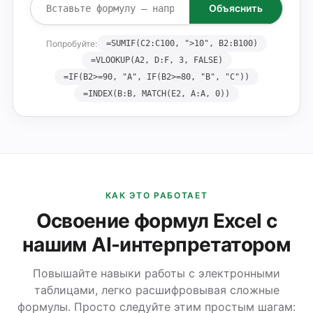
Объяснить
Попробуйте:
=SUMIF(C2:C100, ">10", B2:B100)
=VLOOKUP(A2, D:F, 3, FALSE)
=IF(B2>=90, "A", IF(B2>=80, "B", "C"))
=INDEX(B:B, MATCH(E2, A:A, 0))
КАК ЭТО РАБОТАЕТ
Освоение формул Excel с
нашим AI-интерпретатором
Повышайте навыки работы с электронными
таблицами, легко расшифровывая сложные
формулы. Просто следуйте этим простым шагам: