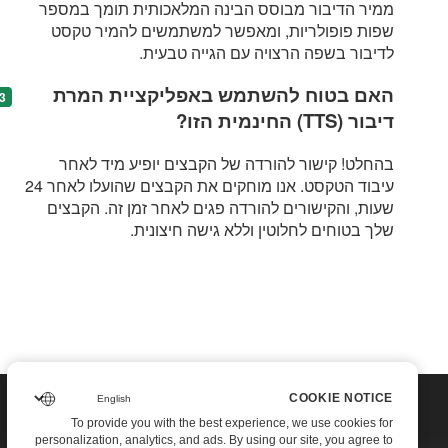
ממיר הדיבור מבוסס הבינה המלאכותית תומך במספר
שפות פופולריות, ומאפשר למשתמשים להמיר טקסט
לדיבור בשפה הרצויה עם הגייה טבעית.
האם בטוח להשתמש באפליקציית המרת
דיבור (TTS) החינמית הזו?
בהחלט! קישור להורדה של הקבצים יופיע מיד לאחר
עיבוד הטקסט. אנו מוחקים את הקבצים שהועלו לאחר 24
שעות, והקישורים להורדה פגים לאחר זמן זה. הקבצים
שלך בטוחים לחלוטין וללא גישה חיצונית.
COOKIE NOTICE
COOKIE NOTICE
To provide you with the best experience, we use cookies for
To provide you with the best experience, we use cookies for
Home
personalization, analytics, and ads. By using our site, you agree to
personalization, analytics, and ads. By using our site, you agree to