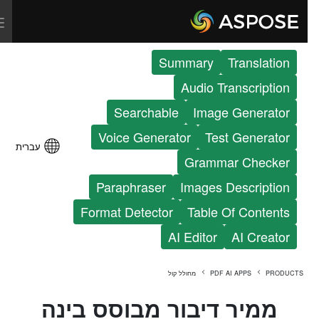
Summary
Translation
Audio Transcription
Searchable
Image Generator
Voice Generator
Test Generator
עברית
Grammar Checker
Paraphraser
Images Description
Format Detector
Table Of Contents
AI Editor
AI Creator
PRODUCTS
PDF AI APPS
מחולל קול
ממיר דיבור מבוסס בינה