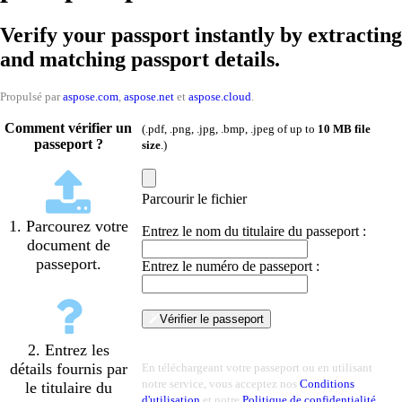
Verify your passport instantly by extracting
and matching passport details.
Propulsé par
aspose.com
,
aspose.net
et
aspose.cloud
.
Comment vérifier un
(.pdf, .png, .jpg, .bmp, .jpeg of up to
10 MB file
passeport ?
size
.)
Parcourir le fichier
1. Parcourez votre
Entrez le nom du titulaire du passeport :
document de
passeport.
Entrez le numéro de passeport :
Vérifier le passeport
2. Entrez les
détails fournis par
En téléchargeant votre passeport ou en utilisant
notre service, vous acceptez nos
Conditions
le titulaire du
d'utilisation
et notre
Politique de confidentialité
.