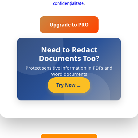
confidențialitate
.
Upgrade to PRO
Need to Redact
Documents Too?
Protect sensitive information in PDFs and
Word documents
Try Now