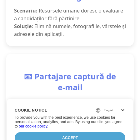
Scenariu:
Resursele umane doresc o evaluare
a candidaților fără părtinire.
Soluție:
Elimină numele, fotografiile, vârstele și
adresele din aplicații.
📧 Partajare captură de
e‑mail
Scenariu:
Este necesar să partajați firul de
e‑mail ca probă, dar să protejați intimitatea.
COOKIE NOTICE
Soluție:
Redactați adresele de e‑mail,
To provide you with the best experience, we use cookies for
personalization, analytics, and ads. By using our site, you agree
numerele de telefon și numele din captura de
to
our cookie policy
.
ecran.
ACCEPT