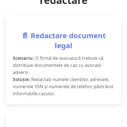
cărțile de identitate, permisele de conducere,
dosarele medicale și documentele oficiale,
asigurând o protecție completă a PII.
📄 Redactare document
legal
Scenariu:
O firmă de avocatură trebuie să
distribuie documentele de caz cu avocații
adversi.
Soluție:
Redactați numele clienților, adresele,
numerele SSN și numerele de telefon păstrând
informațiile cazului.