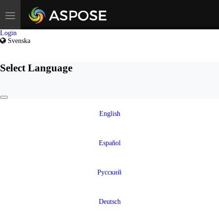
Toggle
navigation
Login
Svenska
Select Language
English
Español
Русский
Deutsch