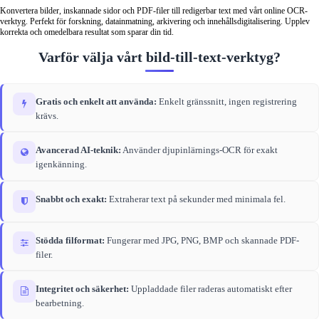
Konvertera bilder, inskannade sidor och PDF-filer till redigerbar text med vårt online OCR-
verktyg. Perfekt för forskning, datainmatning, arkivering och innehållsdigitalisering. Upplev
korrekta och omedelbara resultat som sparar din tid.
Varför välja vårt bild‑till‑text‑verktyg?
Gratis och enkelt att använda:
Enkelt gränssnitt, ingen registrering
krävs.
Avancerad AI‑teknik:
Använder djupinlärnings‑OCR för exakt
igenkänning.
Snabbt och exakt:
Extraherar text på sekunder med minimala fel.
Stödda filformat:
Fungerar med JPG, PNG, BMP och skannade PDF-
filer.
Integritet och säkerhet:
Uppladdade filer raderas automatiskt efter
bearbetning.