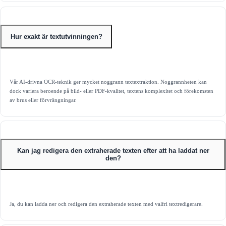
Hur exakt är textutvinningen?
Vår AI‑drivna OCR‑teknik ger mycket noggrann textextraktion. Noggrannheten kan
dock variera beroende på bild‑ eller PDF‑kvalitet, textens komplexitet och förekomsten
av brus eller förvrängningar.
Kan jag redigera den extraherade texten efter att ha laddat ner
den?
Ja, du kan ladda ner och redigera den extraherade texten med valfri textredigerare.