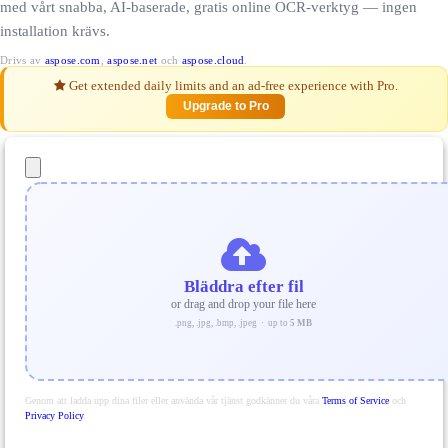
med vårt snabba, AI-baserade, gratis online OCR-verktyg — ingen
installation krävs.
Drivs av
aspose.com
,
aspose.net
och
aspose.cloud
.
Get extended daily limits and an ad-free experience with Pro.
Upgrade to Pro
Bläddra efter fil
or drag and drop your file here
.png, .jpg, .bmp, .jpeg · up to
5 MB
Genom att ladda upp dina filer eller använda vår tjänst godkänner du våra
Terms of Service
och
Privacy Policy
.