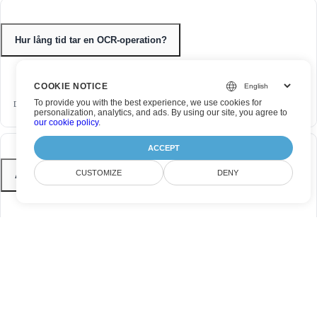
Hur lång tid tar en OCR-operation?
COOKIE NOTICE
To provide you with the best experience, we use cookies for
Det här gratis OCR‑verktyget är mycket snabbt och tar ofta bara några sekunder.
personalization, analytics, and ads. By using our site, you agree to
our cookie policy
.
ACCEPT
CUSTOMIZE
DENY
Är verktyget gratis att använda?
Ja, vår bild‑till‑text‑konverterare är helt gratis att använda med ett "uppgradera till
pro"‑alternativ.