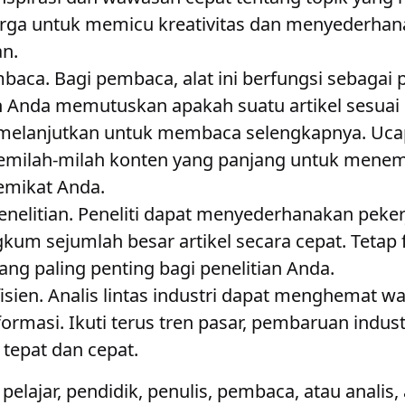
arga untuk memicu kreativitas dan menyederhan
an.
aca. Bagi pembaca, alat ini berfungsi sebagai p
Anda memutuskan apakah suatu artikel sesuai
melanjutkan untuk membaca selengkapnya. Uca
memilah-milah konten yang panjang untuk mene
emikat Anda.
Penelitian. Peneliti dapat menyederhanakan peke
m sejumlah besar artikel secara cepat. Tetap f
ng paling penting bagi penelitian Anda.
fisien. Analis lintas industri dapat menghemat 
rmasi. Ikuti terus tren pasar, pembaruan industr
tepat dan cepat.
elajar, pendidik, penulis, pembaca, atau analis,