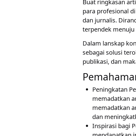
Buat ringkasan art
para profesional d
dan jurnalis. Dira
terpendek menuju 
Dalam lanskap kon
sebagai solusi te
publikasi, dan mak
Pemahaman 
Peningkatan Pe
memadatkan art
memadatkan art
dan meningkatk
Inspirasi bagi 
mendapatkan in