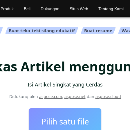
Produk
Beli
Dukungan
Situs Web
Tentang Kami
Buat teka-teki silang edukatif
Buat resume
Wa
as Artikel menggu
Isi Artikel Singkat yang Cerdas
Didukung oleh
aspose.com
,
aspose.net
dan
aspose.cloud
Pilih satu file