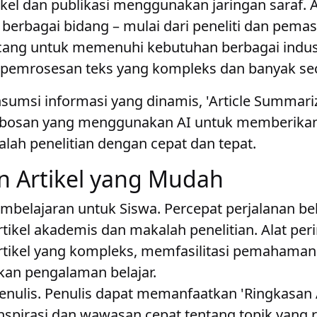
ikel dan publikasi menggunakan jaringan saraf. A
i berbagai bidang – mulai dari peneliti dan pemas
ncang untuk memenuhi kebutuhan berbagai industri
pemrosesan teks yang kompleks dan banyak seca
sumsi informasi yang dinamis, 'Article Summari
robosan yang menggunakan AI untuk memberikan 
alah penelitian dengan cepat dan tepat.
Artikel yang Mudah
mbelajaran untuk Siswa. Percepat perjalanan be
ikel akademis dan makalah penelitian. Alat peri
ikel yang kompleks, memfasilitasi pemahaman 
an pengalaman belajar.
Penulis. Penulis dapat memanfaatkan 'Ringkasan A
spirasi dan wawasan cepat tentang topik yang re