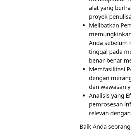
alat yang berh
proyek penulis
Melibatkan Pemb
memungkinkan 
Anda sebelum 
tinggal pada 
benar-benar m
Memfasilitasi 
dengan merangku
dan wawasan ya
Analisis yang E
pemrosesan info
relevan dengan 
Baik Anda seorang p