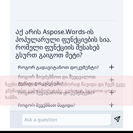
Აქ არის Aspose.Words-ის
პოპულარული ფუნქციების სია.
რომელი ფუნქციის შესახებ
გსურთ გაიგოთ მეტი?
Როგორ გადავიტანოთ დოკუმენტი?
როგორ მოვძებნოთ და შევცვალოთ
ტექსტი დოკუმენტში?
ჩვენი მხრიდან რაღაც არასწორად წავიდა და ჩვენ უკვე
ვმუშაობთ გამოსწორებაზე. გთხოვთ, სცადოთ ცოტა
როგორ შევადაროთ დოკუმენტები?
ხანში.
როგორ შევქმნათ მაგიდა?
Send mes
Ask a question