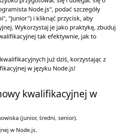
 szybko przygotować się i ubiegać się o
ogramista Node.js", podać szczegóły
, "Junior") i kliknąć przycisk, aby
jnej. Wykorzystaj je jako praktykę, zbuduj
lifikacyjnej tak efektywnie, jak to
alifikacyjnych już dziś, korzystając z
kacyjnej w języku Node.js!
owy kwalifikacyjnej w
iska (junior, średni, senior).
jnej w Node.js.