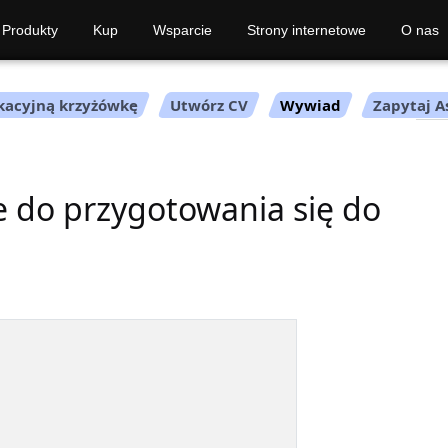
Produkty
Kup
Wsparcie
Strony internetowe
O nas
kacyjną krzyżówkę
Utwórz CV
Wywiad
Zapytaj A
 do przygotowania się do