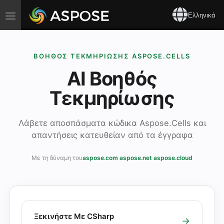
Toggle
Ελληνικά
navigation
ΒΟΗΘΌΣ ΤΕΚΜΗΡΊΩΣΗΣ ASPOSE.CELLS
AI Βοηθός
Τεκμηρίωσης
Λάβετε αποσπάσματα κώδικα Aspose.Cells και
απαντήσεις κατευθείαν από τα έγγραφα
Με τη δύναμη του
aspose.com
·
aspose.net
·
aspose.cloud
Ξεκινήστε Με CSharp
→