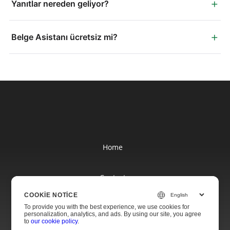
+
Yanıtlar nereden geliyor?
+
Belge Asistanı ücretsiz mi?
Home
Contact
COOKIE NOTICE
Websites
To provide you with the best experience, we use cookies for
personalization, analytics, and ads. By using our site, you agree
to
our cookie policy
.