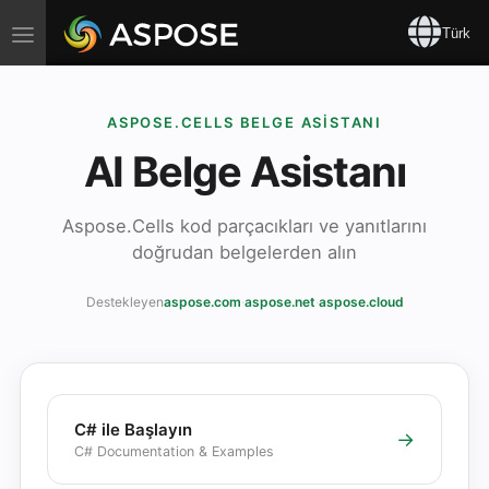
Toggle
Türk
navigation
ASPOSE.CELLS BELGE ASISTANI
AI Belge Asistanı
Aspose.Cells kod parçacıkları ve yanıtlarını
doğrudan belgelerden alın
Destekleyen
aspose.com
·
aspose.net
·
aspose.cloud
C# ile Başlayın
→
C# Documentation & Examples