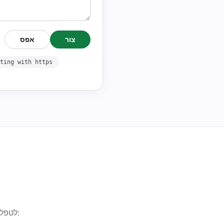
צור
אפס
ting with https
ביטויים רגולריים הם עוצמתיים אך קשים לכתיבה ידנית. תן ל-AI לטפל בתחביר: