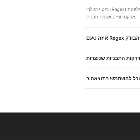
ביטוי רגולרי (Regex) הוא דרך קומפקטית לתאר תבנית טקסט — משמשת לחיפוש, אימות וחילוץ טקסט בעורכי קוד, גיליונות
אלקטרוניים ושפות תכנות.