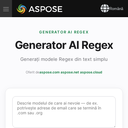
Toggle
Română
navigation
GENERATOR AI REGEX
Generator AI Regex
Generați modele Regex din text simplu
Oferit de
aspose.com
·
aspose.net
·
aspose.cloud