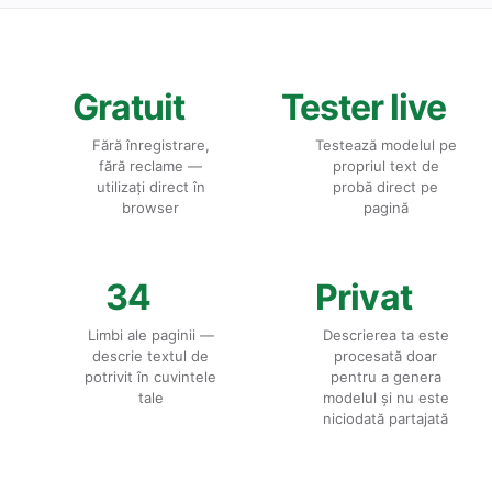
Gratuit
Tester live
Fără înregistrare,
Testează modelul pe
fără reclame —
propriul text de
utilizați direct în
probă direct pe
browser
pagină
34
Privat
Limbi ale paginii —
Descrierea ta este
descrie textul de
procesată doar
potrivit în cuvintele
pentru a genera
tale
modelul și nu este
niciodată partajată