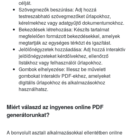
célját.
Szövegmezők beszúrása: Adj hozzá
testreszabható szövegmezőket űrlapokhoz,
kérelmekhez vagy adatgyűjtő dokumentumokhoz.
Bekezdések létrehozása: Készíts tartalmat
megfelelően formázott bekezdésekkel, amelyek
megtartják az egységes térközt és igazítást.
Jelölőnégyzetek hozzáadása: Adj hozzá interaktív
jelölőnégyzeteket kérdőívekhez, ellenőrző
listákhoz vagy felhasználói űrlapokhoz.
Gombok elhelyezése: Illessz be műveleti
gombokat interaktív PDF-ekhez, amelyeket
digitális űrlapokhoz és alkalmazásokhoz
használhatsz.
Miért válaszd az ingyenes online PDF
generátorunkat?
A bonyolult asztali alkalmazásokkal ellentétben online