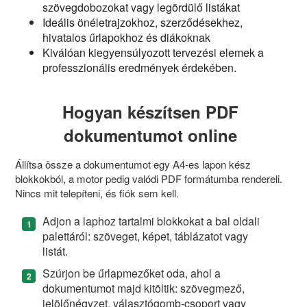
szövegdobozokat vagy legördülő listákat
Ideális önéletrajzokhoz, szerződésekhez,
hivatalos űrlapokhoz és diákoknak
Kiválóan kiegyensúlyozott tervezési elemek a
professzionális eredmények érdekében.
Hogyan készítsen PDF
dokumentumot online
Állítsa össze a dokumentumot egy A4-es lapon kész
blokkokból, a motor pedig valódi PDF formátumba rendereli.
Nincs mit telepíteni, és fiók sem kell.
Adjon a laphoz tartalmi blokkokat a bal oldali
palettáról: szöveget, képet, táblázatot vagy
listát.
Szúrjon be űrlapmezőket oda, ahol a
dokumentumot majd kitöltik: szövegmező,
jelölőnégyzet, választógomb-csoport vagy