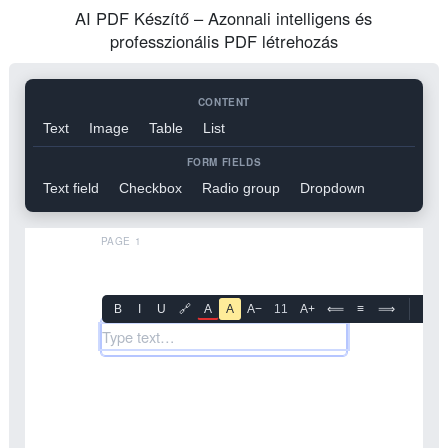
AI PDF Készítő – Azonnali intelligens és
professzionális PDF létrehozás
CONTENT
Text
Image
Table
List
FORM FIELDS
Text field
Checkbox
Radio group
Dropdown
PAGE 1
B
I
U
🔗
A
A
A−
11
A+
⟸
≡
⟹
↑