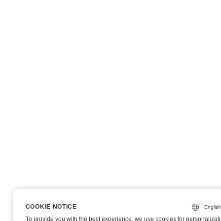
COOKIE NOTICE
COOKIE NOTICE
To provide you with the best experience, we use cookies for personalizati
To provide you with the best experience, we use cookies for personalizati