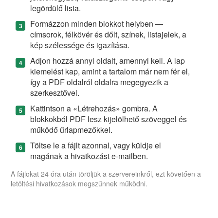
legördülő lista.
Formázzon minden blokkot helyben —
címsorok, félkövér és dőlt, színek, listajelek, a
kép szélessége és igazítása.
Adjon hozzá annyi oldalt, amennyi kell. A lap
kiemelést kap, amint a tartalom már nem fér el,
így a PDF oldalról oldalra megegyezik a
szerkesztővel.
Kattintson a «Létrehozás» gombra. A
blokkokból PDF lesz kijelölhető szöveggel és
működő űrlapmezőkkel.
Töltse le a fájlt azonnal, vagy küldje el
magának a hivatkozást e-mailben.
A fájlokat 24 óra után töröljük a szervereinkről, ezt követően a
letöltési hivatkozások megszűnnek működni.