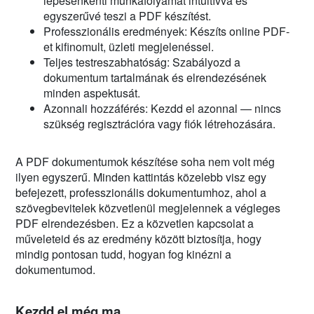
lépésenkénti munkafolyamat intuitívvá és
egyszerűvé teszi a PDF készítést.
Professzionális eredmények: Készíts online PDF-
et kifinomult, üzleti megjelenéssel.
Teljes testreszabhatóság: Szabályozd a
dokumentum tartalmának és elrendezésének
minden aspektusát.
Azonnali hozzáférés: Kezdd el azonnal — nincs
szükség regisztrációra vagy fiók létrehozására.
A PDF dokumentumok készítése soha nem volt még
ilyen egyszerű. Minden kattintás közelebb visz egy
befejezett, professzionális dokumentumhoz, ahol a
szövegbevitelek közvetlenül megjelennek a végleges
PDF elrendezésben. Ez a közvetlen kapcsolat a
műveleteid és az eredmény között biztosítja, hogy
mindig pontosan tudd, hogyan fog kinézni a
dokumentumod.
Kezdd el még ma