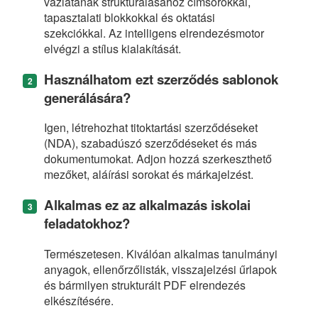
vázlatának strukturálásához címsorokkal,
tapasztalati blokkokkal és oktatási
szekciókkal. Az intelligens elrendezésmotor
elvégzi a stílus kialakítását.
Használhatom ezt szerződés sablonok
generálására?
Igen, létrehozhat titoktartási szerződéseket
(NDA), szabadúszó szerződéseket és más
dokumentumokat. Adjon hozzá szerkeszthető
mezőket, aláírási sorokat és márkajelzést.
Alkalmas ez az alkalmazás iskolai
feladatokhoz?
Természetesen. Kiválóan alkalmas tanulmányi
anyagok, ellenőrzőlisták, visszajelzési űrlapok
és bármilyen strukturált PDF elrendezés
elkészítésére.