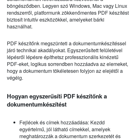
böngésződben. Legyen szó Windows, Mac vagy Linux
rendszerről, platformunk zökkenőmentes PDF készítést
biztosít intuitív eszközökkel, amelyeket bárki
használhat.
PDF készítőnk megszünteti a dokumentumkészítéssel
járó technikai akadályokat. Egyszerűsített felületével
lépésről lépésre építhetsz professzionális kinézetű
PDF-eket, logikus sorrendben hozzáadva az elemeket,
hogy a dokumentum tökéletesen folyjon az elejétől a
végéig.
Hogyan egyszerűsíti PDF készítőnk a
dokumentumkészítést
Fejlécek és címek hozzáadása: Kezdd
egyértelmű, jól látható címekkel, amelyek
meghatározzák a dokumentum szerkezetét és