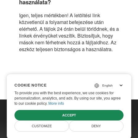
használata?
Igen, teljes mértékben! A letöltési link
közvetlenül a folyamat befejezése után
elérhető. A fájlok 24 órán belül törlődnek, és a
linkek érvényüket veszítik. Biztosítjuk, hogy
mások nem férhetnek hozzá a fájljaidhoz. Az
eszköz teljesen biztonságos a használatra.
COOKIE NOTICE
COOKIE NOTICE
To provide you with the best experience, we use cookies for
To provide you with the best experience, we use cookies for
personalization, analytics, and ads. By using our site, you agree
personalization, analytics, and ads. By using our site, you agree
to our cookie policy.
to our cookie policy.
More info
More info
ACCEPT
ACCEPT
Home
CUSTOMIZE
CUSTOMIZE
DENY
DENY
Contact