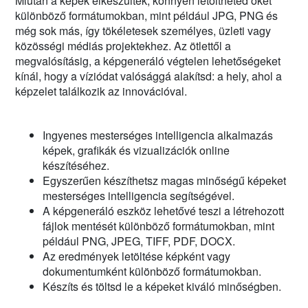
Miután a képek elkészültek, könnyen letöltheted őket
különböző formátumokban, mint például JPG, PNG és
még sok más, így tökéletesek személyes, üzleti vagy
közösségi médiás projektekhez. Az ötlettől a
megvalósításig, a képgeneráló végtelen lehetőségeket
kínál, hogy a víziódat valósággá alakítsd: a hely, ahol a
képzelet találkozik az innovációval.
Ingyenes mesterséges intelligencia alkalmazás
képek, grafikák és vizualizációk online
készítéséhez.
Egyszerűen készíthetsz magas minőségű képeket
mesterséges intelligencia segítségével.
A képgeneráló eszköz lehetővé teszi a létrehozott
fájlok mentését különböző formátumokban, mint
például PNG, JPEG, TIFF, PDF, DOCX.
Az eredmények letöltése képként vagy
dokumentumként különböző formátumokban.
Készíts és töltsd le a képeket kiváló minőségben.