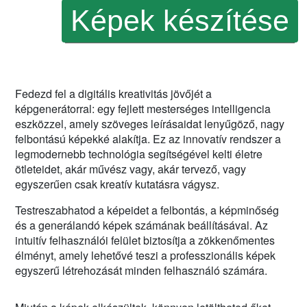
Fedezd fel a digitális kreativitás jövőjét a
képgenerátorral: egy fejlett mesterséges intelligencia
eszközzel, amely szöveges leírásaidat lenyűgöző, nagy
felbontású képekké alakítja. Ez az innovatív rendszer a
legmodernebb technológia segítségével kelti életre
ötleteidet, akár művész vagy, akár tervező, vagy
egyszerűen csak kreatív kutatásra vágysz.
Testreszabhatod a képeidet a felbontás, a képminőség
és a generálandó képek számának beállításával. Az
intuitív felhasználói felület biztosítja a zökkenőmentes
élményt, amely lehetővé teszi a professzionális képek
egyszerű létrehozását minden felhasználó számára.