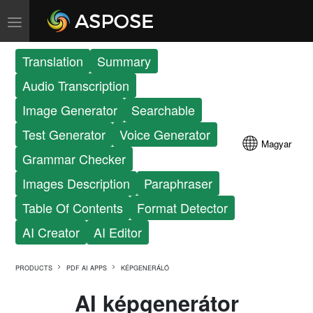
Translation
Summary
Audio Transcription
Image Generator
Searchable
Test Generator
Voice Generator
Magyar
Grammar Checker
Images Description
Paraphraser
Table Of Contents
Format Detector
AI Creator
AI Editor
PRODUCTS
PDF AI APPS
KÉPGENERÁLÓ
AI képgenerátor