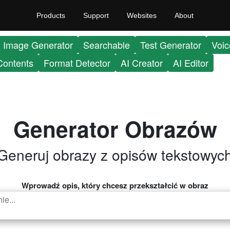
Products
Support
Websites
About
Image Generator
Searchable
Test Generator
Voic
Contents
Format Detector
AI Creator
AI Editor
Generator Obrazów
Generuj obrazy z opisów tekstowyc
Wprowadź opis, który chcesz przekształcić w obraz