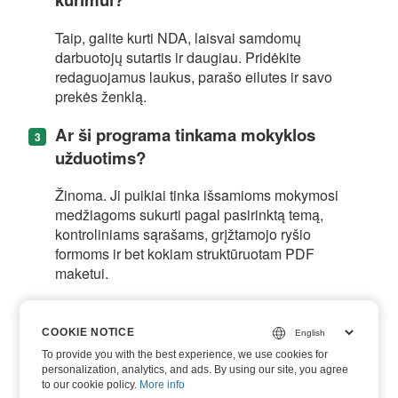
Taip, galite kurti NDA, laisvai samdomų
darbuotojų sutartis ir daugiau. Pridėkite
redaguojamus laukus, parašo eilutes ir savo
prekės ženklą.
Ar ši programa tinkama mokyklos
užduotims?
Žinoma. Ji puikiai tinka išsamioms mokymosi
medžiagoms sukurti pagal pasirinktą temą,
kontroliniams sąrašams, grįžtamojo ryšio
formoms ir bet kokiam struktūruotam PDF
maketui.
Ar tikrai tai nemokama?
COOKIE NOTICE
COOKIE NOTICE
Taip. Šis PDF kūrimo įrankis yra visiškai
To provide you with the best experience, we use cookies for
To provide you with the best experience, we use cookies for
nemokamas, be vandens ženklų.
personalization, analytics, and ads. By using our site, you agree
personalization, analytics, and ads. By using our site, you agree
to our cookie policy.
to our cookie policy.
More info
More info