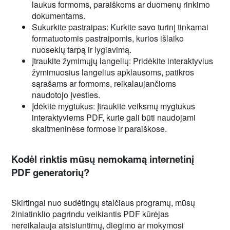
laukus formoms, paraiškoms ar duomenų rinkimo
dokumentams.
Sukurkite pastraipas: Kurkite savo turinį tinkamai
formatuotomis pastraipomis, kurios išlaiko
nuoseklų tarpą ir lygiavimą.
Įtraukite žymimųjų langelių: Pridėkite interaktyvius
žymimuosius langelius apklausoms, patikros
sąrašams ar formoms, reikalaujančioms
naudotojo įvesties.
Įdėkite mygtukus: Įtraukite veiksmų mygtukus
interaktyviems PDF, kurie gali būti naudojami
skaitmeninėse formose ir paraiškose.
Kodėl rinktis mūsų nemokamą internetinį
PDF generatorių?
Skirtingai nuo sudėtingų stalčiaus programų, mūsų
žiniatinklio pagrindu veikiantis PDF kūrėjas
nereikalauja atsisiuntimų, diegimo ar mokymosi