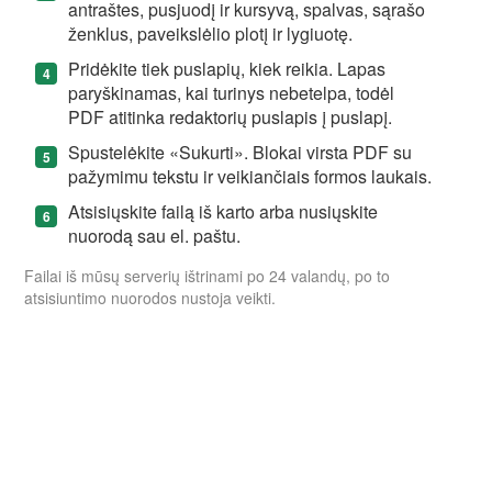
antraštes, pusjuodį ir kursyvą, spalvas, sąrašo
ženklus, paveikslėlio plotį ir lygiuotę.
Pridėkite tiek puslapių, kiek reikia. Lapas
paryškinamas, kai turinys nebetelpa, todėl
PDF atitinka redaktorių puslapis į puslapį.
Spustelėkite «Sukurti». Blokai virsta PDF su
pažymimu tekstu ir veikiančiais formos laukais.
Atsisiųskite failą iš karto arba nusiųskite
nuorodą sau el. paštu.
Failai iš mūsų serverių ištrinami po 24 valandų, po to
atsisiuntimo nuorodos nustoja veikti.