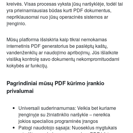
kreivės. Visas procesas vyksta jūsų naršyklėje, todėl tai
yra prieinamiausias būdas kurti PDF dokumentus,
nepriklausomai nuo jūsų operacinės sistemos ar
įrenginio.
Mūsų platforma išsiskiria kaip tikrai nemokamas
internetinis PDF generatorius be paslėptų kaštų,
vandenženklių ar naudojimo apribojimų. Jūs išlaikote
visišką kontrolę savo dokumentų nekompromituodami
kokybės ar funkcijų.
Pagrindiniai mūsų PDF kūrimo įrankio
privalumai
Universali suderinamumas: Veikia bet kuriame
įrenginyje su žiniatinklio naršykle – nereikia
jokios specialios programinės įrangos
Patogi naudotojo sąsaja: Nuoseklus mygtukais