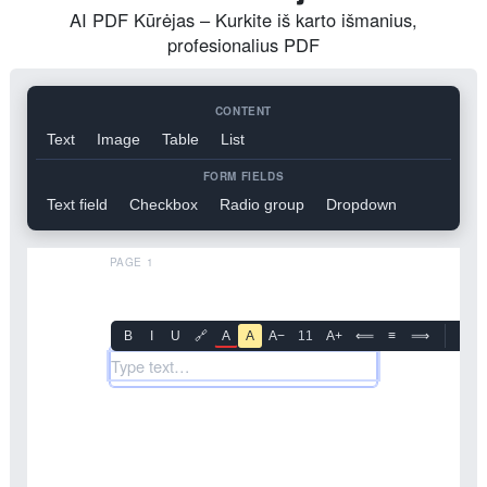
AI PDF Kūrėjas – Kurkite iš karto išmanius,
profesionalius PDF
CONTENT
Text
Image
Table
List
FORM FIELDS
Text field
Checkbox
Radio group
Dropdown
PAGE 1
B
I
U
🔗
A
A
A−
11
A+
⟸
≡
⟹
↑