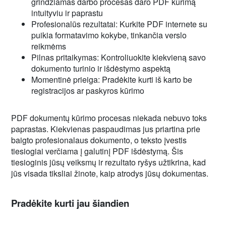
grindžiamas darbo procesas daro PDF kūrimą
intuityviu ir paprastu
Profesionalūs rezultatai: Kurkite PDF internete su
puikia formatavimo kokybe, tinkančia verslo
reikmėms
Pilnas pritaikymas: Kontroliuokite kiekvieną savo
dokumento turinio ir išdėstymo aspektą
Momentinė prieiga: Pradėkite kurti iš karto be
registracijos ar paskyros kūrimo
PDF dokumentų kūrimo procesas niekada nebuvo toks
paprastas. Kiekvienas paspaudimas jus priartina prie
baigto profesionalaus dokumento, o teksto įvestis
tiesiogiai verčiama į galutinį PDF išdėstymą. Šis
tiesioginis jūsų veiksmų ir rezultato ryšys užtikrina, kad
jūs visada tiksliai žinote, kaip atrodys jūsų dokumentas.
Pradėkite kurti jau šiandien