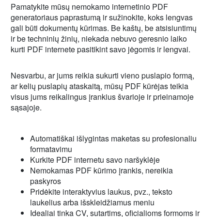
Pamatykite mūsų nemokamo internetinio PDF
generatoriaus paprastumą ir sužinokite, koks lengvas
gali būti dokumentų kūrimas. Be kaštų, be atsisiuntimų
ir be techninių žinių, niekada nebuvo geresnio laiko
kurti PDF internete pasitikint savo jėgomis ir lengvai.
Nesvarbu, ar jums reikia sukurti vieno puslapio formą,
ar kelių puslapių ataskaitą, mūsų PDF kūrėjas teikia
visus jums reikalingus įrankius švarioje ir prieinamoje
sąsajoje.
Automatiškai išlygintas maketas su profesionaliu
formatavimu
Kurkite PDF internetu savo naršyklėje
Nemokamas PDF kūrimo įrankis, nereikia
paskyros
Pridėkite interaktyvius laukus, pvz., teksto
laukelius arba išskleidžiamus meniu
Idealiai tinka CV, sutartims, oficialioms formoms ir