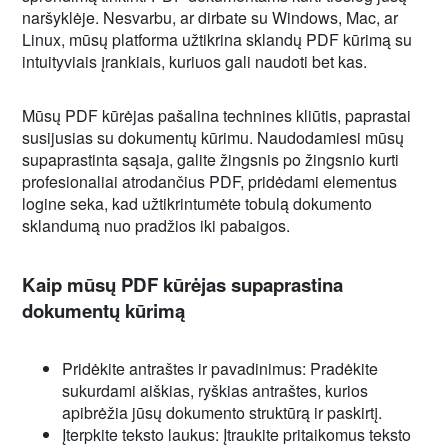
naršyklėje. Nesvarbu, ar dirbate su Windows, Mac, ar
Linux, mūsų platforma užtikrina sklandų PDF kūrimą su
intuityviais įrankiais, kuriuos gali naudoti bet kas.
Mūsų PDF kūrėjas pašalina technines kliūtis, paprastai
susijusias su dokumentų kūrimu. Naudodamiesi mūsų
supaprastinta sąsaja, galite žingsnis po žingsnio kurti
profesionaliai atrodančius PDF, pridėdami elementus
logine seka, kad užtikrintumėte tobulą dokumento
sklandumą nuo pradžios iki pabaigos.
Kaip mūsų PDF kūrėjas supaprastina
dokumentų kūrimą
Pridėkite antraštes ir pavadinimus: Pradėkite
sukurdami aiškias, ryškias antraštes, kurios
apibrėžia jūsų dokumento struktūrą ir paskirtį.
Įterpkite teksto laukus: Įtraukite pritaikomus teksto