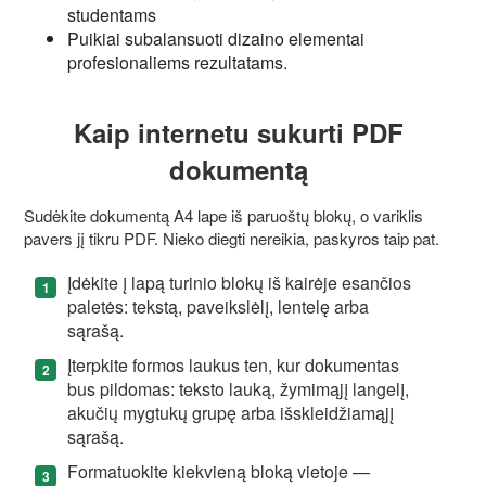
studentams
Puikiai subalansuoti dizaino elementai
profesionaliems rezultatams.
Kaip internetu sukurti PDF
dokumentą
Sudėkite dokumentą A4 lape iš paruoštų blokų, o variklis
pavers jį tikru PDF. Nieko diegti nereikia, paskyros taip pat.
Įdėkite į lapą turinio blokų iš kairėje esančios
paletės: tekstą, paveikslėlį, lentelę arba
sąrašą.
Įterpkite formos laukus ten, kur dokumentas
bus pildomas: teksto lauką, žymimąjį langelį,
akučių mygtukų grupę arba išskleidžiamąjį
sąrašą.
Formatuokite kiekvieną bloką vietoje —