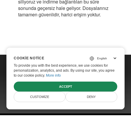
siliyoruz ve indirme bağlantıları bu süre
sonunda geçersiz hale geliyor. Dosyalarınız
tamamen güvenlidir, harici erişim yoktur.
COOKIE NOTICE
COOKIE NOTICE
To provide you with the best experience, we use cookies for
To provide you with the best experience, we use cookies for
personalization, analytics, and ads. By using our site, you agree
personalization, analytics, and ads. By using our site, you agree
Home
to our cookie policy.
to our cookie policy.
More info
More info
Contact
ACCEPT
ACCEPT
Websites
CUSTOMIZE
CUSTOMIZE
DENY
DENY
© Aspose Pty Ltd 2001-2026. All Rights Reserved.
Privacy Policy
Terms of Service
Contact