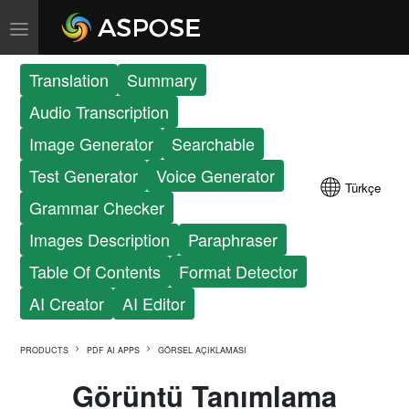
Translation
Summary
Audio Transcription
Image Generator
Searchable
Test Generator
Voice Generator
Türkçe
Grammar Checker
Images Description
Paraphraser
Table Of Contents
Format Detector
AI Creator
AI Editor
PRODUCTS
PDF AI APPS
GÖRSEL AÇIKLAMASI
Görüntü Tanımlama