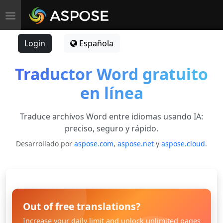
Toggle navigation
Login
Española
Traductor Word gratuito
en línea
Traduce archivos Word entre idiomas usando IA:
preciso, seguro y rápido.
Desarrollado por
aspose.com
,
aspose.net
y
aspose.cloud
.
Out of free translations?
Increase your daily limit and unlock unlimited pages