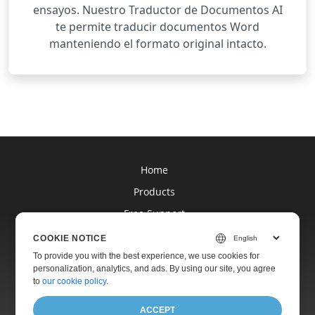
ensayos. Nuestro Traductor de Documentos AI
te permite traducir documentos Word
manteniendo el formato original intacto.
Home
Products
Free Support
Blog
COOKIE NOTICE
Websites
To provide you with the best experience, we use cookies for
personalization, analytics, and ads. By using our site, you agree
About
to
our cookie policy
.
ACCEPT