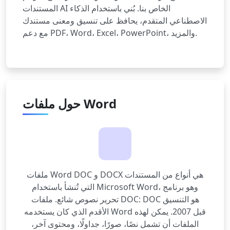
المستندات AI الخاص بنا. بُني باستخدام الذكاء
الاصطناعي المتقدم، يحافظ على تنسيق ومعنى مستندك
مع دعم PDF، Word، Excel، PowerPoint، والمزيد.
حول ملفات Word
ملفات Word DOC و DOCX هي أنواع من المستندات
التي تُنشأ باستخدام Microsoft Word، وهو برنامج
تحرير نصوص شائع. ملفات DOC: DOC هو التنسيق
الأقدم الذي كان يستخدمه Word قبل 2007. يمكن لهذه
الملفات أن تشمل نصًا، صورًا، جداولًا، ومحتوى آخر،