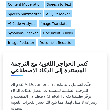
Content Moderation
Speech to Text
Speech Summarizer
AI Quiz Maker
AI Code Analysis
Image Translator
Synonym-Checker
Document Builder
Image Redactor
Document Redactor
كسر الحواجز اللغوية مع الترجمة
المستندة إلى الذكاء الاصطناعي
نُقدِّم لك AI Document Translator، حلّك الشامل
للترجمة السلسة للمستندات! بفضل تقنيّات الذكاء
الاصطناعي المتقدمة وChatGPT، يوفّر تطبيقنا دقة
وسرعة لا مثيل لهما، مما يتيح لك جسر الفجوات اللغوية
بسهولة.