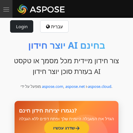
Toggle navigation
עִברִית
Login
יוצר חידון AI בחינם
צור חידון מיידית מכל מסמך או טקסט
בעזרת סוכן יוצר חידון AI
.
aspose.cloud
ו‑
aspose.net
,
aspose.com
מופעל על ידי
נגמרו יצירות חידון חינם?
הגדל את המגבלה היומית שלך ופתח דפים ללא הגבלה
שדרג עכשיו