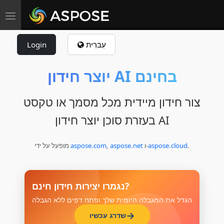
Toggle navigation
עִברִית
Login
יוצר חידון AI בחינם
צור חידון מיידית מכל מסמך או טקסט
בעזרת סוכן יוצר חידון AI
.
aspose.cloud
ו‑
aspose.net
,
aspose.com
מופעל על ידי
נגמרו יצירות חידון חינם?
הגדל את המגבלה היומית שלך ופתח דפים ללא הגבלה
שדרג עכשיו