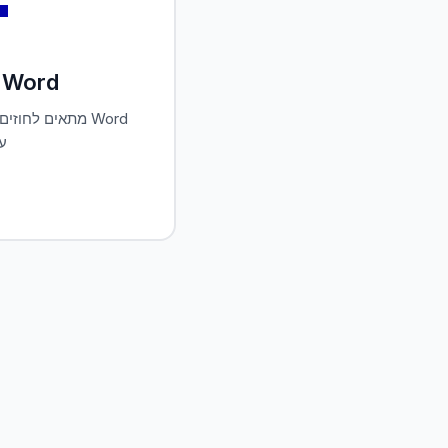

צ'אט עם Word
ים ומסמכי Word
ם