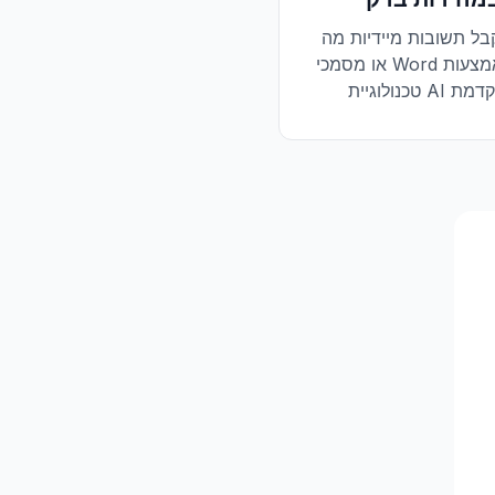
בל תשובות מיידיות מה-PDF
או מסמכי Word שלך באמצעות
יית AI מתקדמת