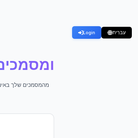
עִברִית
Login
צ'אט עם DF, Word