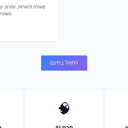
מעולה להערות, יומנים, ק
פשוטי
התחל בחינם
🧠
AI חכם
ב