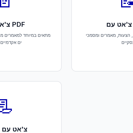
📄

צ'אט עם PDF
ים מחקריים, דוחות, ספרים
מתאים לחוזים, הצעות, מאמר
ו-PDFים אקדמיים
עסקיי
📃
 עם טקסט