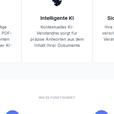
🧠
Intelligente KI
Si
tige
Kontextuelles KI-
Ihre
n PDF-
Verständnis sorgt für
versc
nten
präzise Antworten aus dem
Verar
her KI-
Inhalt Ihrer Dokumente
WIE ES FUNKTIONIERT