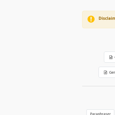
Disclai
Gen
Paraphraser