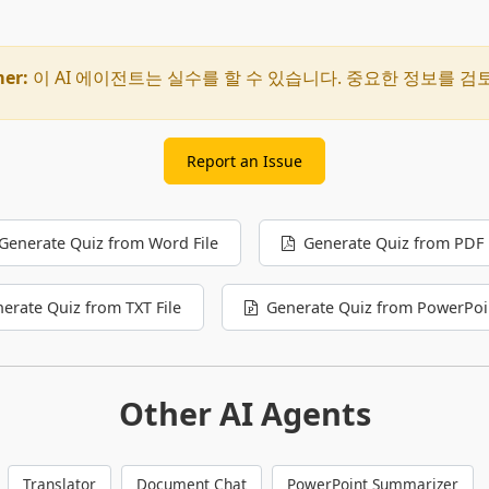
mer:
이 AI 에이전트는 실수를 할 수 있습니다. 중요한 정보를 검
Report an Issue
Generate Quiz from Word File
Generate Quiz from PDF 
erate Quiz from TXT File
Generate Quiz from PowerPoi
Other AI Agents
Translator
Document Chat
PowerPoint Summarizer