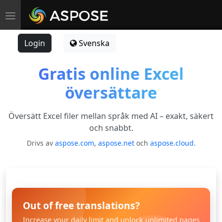
Toggle navigation
Login
Svenska
Gratis online Excel
översättare
Översätt Excel filer mellan språk med AI – exakt, säkert
och snabbt.
Drivs av
aspose.com
,
aspose.net
och
aspose.cloud
.
Out of free translations?
Increase your daily limit and unlock unlimited pages