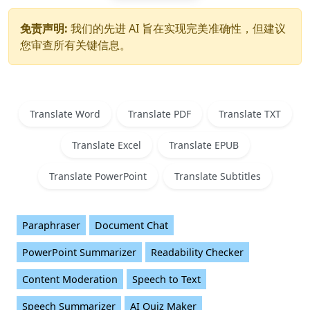
免责声明:
我们的先进 AI 旨在实现完美准确性，但建议
您审查所有关键信息。
Translate Word
Translate PDF
Translate TXT
Translate Excel
Translate EPUB
Translate PowerPoint
Translate Subtitles
Paraphraser
Document Chat
PowerPoint Summarizer
Readability Checker
Content Moderation
Speech to Text
Speech Summarizer
AI Quiz Maker