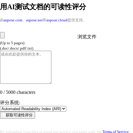
用AI测试文档的可读性评分
由
aspose.com
、
aspose.net
和
aspose.cloud
提供支持。
浏览文件
(Up to 5 pages)
(.doc/.docx/.pdf/.txt)
0 / 5000 characters
评分系统:
获取可读性评分
By uploading your files or using our service you agree with our
Terms of Service