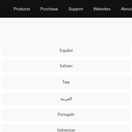
Products
Purchase
Support
Websites
About
Español
Italiano
ไทย
العربية
Português
Indonesian