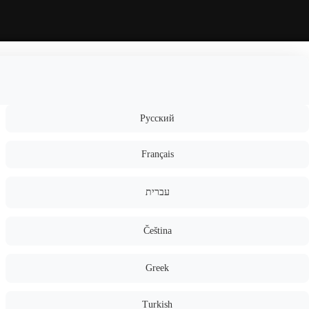
Русский
Français
עברית
Čeština
Greek
Turkish