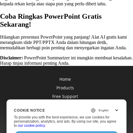
kepada rekan kerja atau siapa pun yang perlu diberi tahu.
Coba Ringkas PowerPoint Gratis
Sekarang!
Hilangkan presentasi PowerPoint yang panjang! Alat AI gratis kami
merangkum slide PPT/PPTX Anda dalam hitungan detik,
memudahkan berbagi poin penting dan menyegarkan ingatan Anda.
Disclaimer:
PowerPoint Summarizer ini mungkin membuat kesalahan.
Harap tinjau informasi penting Anda.
Home
Products
Free Support
Blog
COOKIE NOTICE
Websites
To provide you with the best experience, we use cookies for
About
personalization, analytics, and ads. By using our site, you agree
to
our cookie policy
.