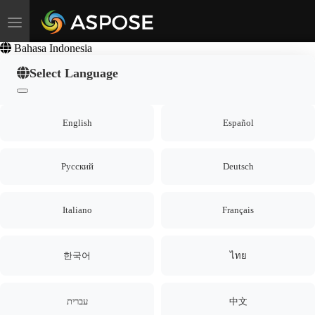
Toggle navigation
Bahasa Indonesia
Select Language
English
Español
Русский
Deutsch
Italiano
Français
한국어
ไทย
עברית
中文