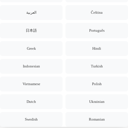
العربية
Čeština
日本語
Português
Greek
Hindi
Indonesian
Turkish
Vietnamese
Polish
Dutch
Ukrainian
Swedish
Romanian