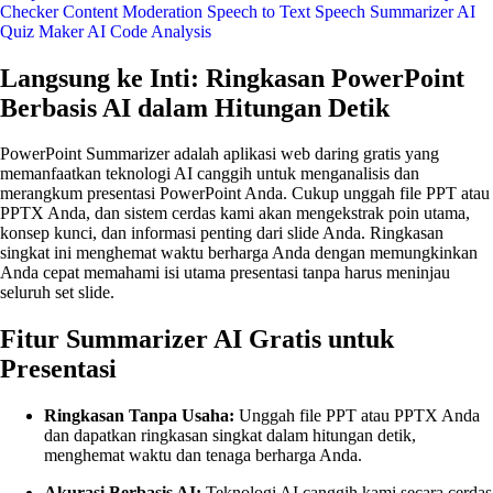
Checker
Content Moderation
Speech to Text
Speech Summarizer
AI
Quiz Maker
AI Code Analysis
Langsung ke Inti: Ringkasan PowerPoint
Berbasis AI dalam Hitungan Detik
PowerPoint Summarizer adalah aplikasi web daring gratis yang
memanfaatkan teknologi AI canggih untuk menganalisis dan
merangkum presentasi PowerPoint Anda. Cukup unggah file PPT atau
PPTX Anda, dan sistem cerdas kami akan mengekstrak poin utama,
konsep kunci, dan informasi penting dari slide Anda. Ringkasan
singkat ini menghemat waktu berharga Anda dengan memungkinkan
Anda cepat memahami isi utama presentasi tanpa harus meninjau
seluruh set slide.
Fitur Summarizer AI Gratis untuk
Presentasi
Ringkasan Tanpa Usaha:
Unggah file PPT atau PPTX Anda
dan dapatkan ringkasan singkat dalam hitungan detik,
menghemat waktu dan tenaga berharga Anda.
Akurasi Berbasis AI:
Teknologi AI canggih kami secara cerdas