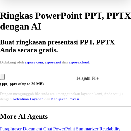
Ringkas PowerPoint PPT, PPTX
dengan AI
Buat ringkasan presentasi PPT, PPTX
Anda secara gratis.
Didukung oleh
aspose.com
,
aspose.net
dan
aspose.cloud
.
Jelajahi File
(.ppt, .pptx of up to
20 MB)
Dengan mengunggah file Anda atau menggunakan layanan kami, Anda setuju
dengan
Ketentuan Layanan
dan
Kebijakan Privasi
.
More AI Agents
Paraphraser
Document Chat
PowerPoint Summarizer
Readability