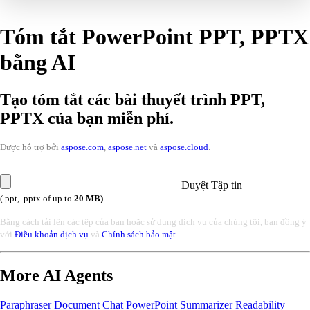
Tóm tắt PowerPoint PPT, PPTX
bằng AI
Tạo tóm tắt các bài thuyết trình PPT,
PPTX của bạn miễn phí.
Được hỗ trợ bởi
aspose.com
,
aspose.net
và
aspose.cloud
.
Duyệt Tập tin
(.ppt, .pptx of up to
20 MB)
Bằng cách tải lên các tệp của bạn hoặc sử dụng dịch vụ của chúng tôi, bạn đồng ý
với
Điều khoản dịch vụ
và
Chính sách bảo mật
.
More AI Agents
Paraphraser
Document Chat
PowerPoint Summarizer
Readability