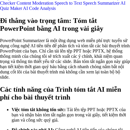
Checker
Content Moderation
Speech to Text
Speech Summarizer
AI
Quiz Maker
AI Code Analysis
Đi thẳng vào trọng tâm: Tóm tắt
PowerPoint bằng AI trong vài giây
PowerPoint Summarizer là một ứng dụng web miễn phí trực tuyến sử
dụng công nghệ AI tiên tiến để phân tích và tóm tắt các bài thuyết trình
PowerPoint của bạn. Chỉ cần tải lên tệp PPT hoặc PPTX, hệ thống
thông minh của chúng tôi sẽ trích xuất các ý chính, khái niệm quan
trọng và thông tin thiết yếu từ các slide. Bản tóm tắt ngắn gọn này giúp
bạn tiết kiệm thời gian quý báu bằng cách nhanh chóng nắm bắt nội
dung cốt lõi của bài thuyết trình mà không cần xem lại toàn bộ bộ
slide.
Các tính năng của Trình tóm tắt AI miễn
phí cho bài thuyết trình
Việc tóm tắt không tốn sức:
Tải lên tệp PPT hoặc PPTX của
bạn và nhận bản tóm tắt ngắn gọn trong vài giây, tiết kiệm thời
gian và công sức quý giá.
Độ chính xác nhờ AI:
Công nghệ AI tiên tiến của chúng tôi