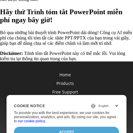
Hãy thử Trình tóm tắt PowerPoint miễn
phí ngay bây giờ!
Bỏ qua những bài thuyết trình PowerPoint dài dòng! Công cụ AI miễn
phí của chúng tôi tóm tắt các slide PPT/PPTX của bạn trong vài giây,
giúp bạn dễ dàng chia sẻ các điểm chính và làm mới trí nhớ.
Disclaimer:
Trình tóm tắt PowerPoint này có thể mắc lỗi. Vui lòng
kiểm tra lại thông tin quan trọng của bạn.
Home
Products
Free Support
Blog
COOKIE NOTICE
Websites
To provide you with the best experience, we use cookies for
About
personalization, analytics, and ads. By using our site, you agree
to
our cookie policy
.
ACCEPT