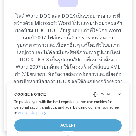
ไฟล์ Word DOC และ DOCX เป็นประเภทเอกสารที่
สร้างด้วย Microsoft Word โปรแกรมประมวลผลคำ
ยอดนิยม DOC: DOC เป็นรูปแบบเก่าที่ใช้โดย Word
ก่อนปี 2007 ไฟล์เหล่านี้สามารถรวมข้อความ
รูปภาพ ตารางและเนื้อหาอื่น ๆ แต่โดยทั่วไปขนาด
ใหญ่กว่าและไม่ค่อยมีประสิทธิภาพเท่ารูปแบบใหม่
DOCX: DOCX เป็นรูปแบบอัปเดตที่แนะนำตั้งแต่
Word 2007 เป็นต้นมา ใช้โครงสร้างไฟล์แบบ XML
ทำให้มีขนาดกะทัดรัดง่ายต่อการจัดการและเสี่ยงต่อ
การเสียหายน้อยกว่า DOCX ถูกใช้กันอย่างกว้างขวาง
ในปัจจุบันและเข้ากันได้กับซอฟต์แวร์อื่น ๆ ทั้ง DOC
COOKIE NOTICE
และ DOCX มักใช้สำหรับสร้าง แก้ไข และแชร์
To provide you with the best experience, we use cookies for
เอกสารเช่น จดหมาย รายงาน และเรียงความ AI
personalization, analytics, and ads. By using our site, you agree
Document Translator ของเราช่วยให้คุณแปล
to
our cookie policy
.
เอกสาร Word ได้โดยคงรูปแบบเดิมไว้.
ACCEPT