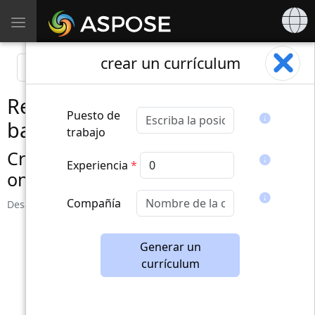
Toggle
navigation
crear un currículum
Reanudar IA: creador de CV
Puesto de
basado en GPT
trabajo
Crea un currículum profesional
Experiencia
*
online
Compañía
Desarrollado por
aspose.com
,
aspose.net
y
aspose.cloud
Generar un
currículum