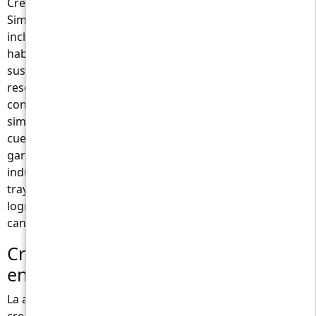
Crea un currículum profesional en minutos.
Simplemente ingrese información clave sobre usted,
incluida la educación, la experiencia laboral, las
habilidades y los logros, y la IA hará el resto: analizará
sus datos y creará un currículum personalizado que
resonará entre los reclutadores y gerentes de
contratación. Esta herramienta va mucho más allá de
simplemente llenar los espacios en blanco. Tiene en
cuenta las últimas tendencias y estándares para
garantizar que su currículum hable el idioma de su
industria. AI Resume Builder reflexionará sobre su
trayectoria profesional única y resaltará sus fortalezas y
logros de una manera que lo diferenciará de otros
candidatos.
Cree un currículum de alta calidad
en línea utilizando IA
La aplicación Resume AI revoluciona el proceso de