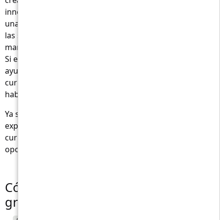
creación de un perfil profesional. Con esta tecnología
innovadora, elaborar un currículum impactante ya no es
una tarea desalentadora. Puede crear fácilmente todas
las secciones necesarias para su currículum
manteniendo un tono coherente en todo el documento.
Si el inglés no es su primer idioma, nuestra aplicación lo
ayudará a superar la barrera del idioma y crear un
currículum que demuestre con precisión sus
habilidades y calificaciones.
Ya sea que sea un recién graduado o un profesional
experimentado, AI Resume Builder lo ayudará a crear un
currículum atractivo que le abrirá las puertas a nuevas
oportunidades.
Cómo hacer un CV profesional
gratis