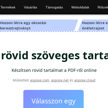
Termékek
Vásárlás
Támogatás
Weboldalak
Rólun
Hozzon létre egy oktatási
Hozzon létre 
keresztrejtvényt
önéletrajzot
rövid szöveges tar
Készítsen rövid tartalmat a PDF-ről online
Működteti
aspose.com
,
aspose.net
és
aspose.cloud
Válasszon egy