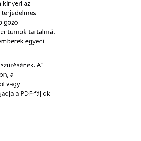
 kinyeri az
a terjedelmes
olgozó
entumok tartalmát
kemberek egyedi
 szűrésének. AI
on, a
ól vagy
adja a PDF-fájlok