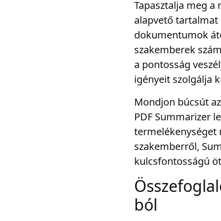
Tapasztalja meg a m
alapvető tartalmat 
dokumentumok átol
szakemberek szám
a pontosság veszé
igényeit szolgálja ki
Mondjon búcsút az 
PDF Summarizer leh
termelékenységet m
szakemberről, Sum
kulcsfontosságú ötl
Összefoglal
ból