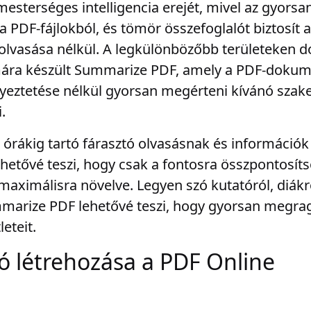
esterséges intelligencia erejét, mivel az gyorsan
a PDF-fájlokból, és tömör összefoglalót biztosít 
vasása nélkül. A legkülönbözőbb területeken d
ára készült Summarize PDF, amely a PDF-dokum
lyeztetése nélkül gyorsan megérteni kívánó sza
.
órákig tartó fárasztó olvasásnak és információk
etővé teszi, hogy csak a fontosra összpontosíts
aximálisra növelve. Legyen szó kutatóról, diákr
marize PDF lehetővé teszi, hogy gyorsan megrag
eteit.
ó létrehozása a PDF Online