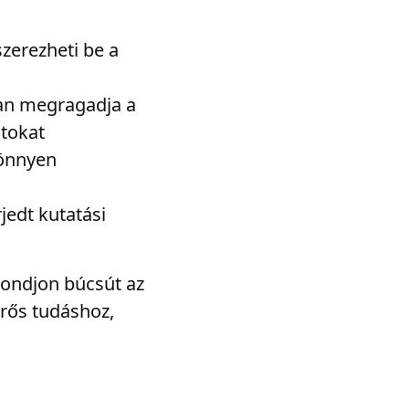
szerezheti be a
rsan megragadja a
atokat
könnyen
rjedt kutatási
 Mondjon búcsút az
erős tudáshoz,