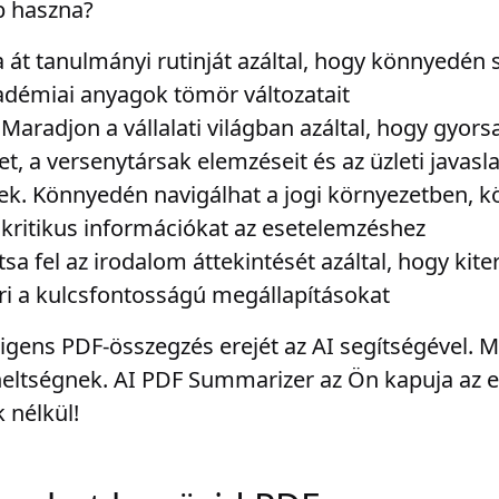
b haszna?
a át tanulmányi rutinját azáltal, hogy könnyedén 
adémiai anyagok tömör változatait
 Maradjon a vállalati világban azáltal, hogy gyo
et, a versenytársak elemzéseit és az üzleti javasl
ek. Könnyedén navigálhat a jogi környezetben, 
 kritikus információkat az esetelemzéshez
sa fel az irodalom áttekintését azáltal, hogy kite
ri a kulcsfontosságú megállapításokat
lligens PDF-összegzés erejét az AI segítségével.
heltségnek. AI PDF Summarizer az Ön kapuja az 
nélkül!