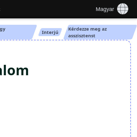
Magyar
k
egy
Kérdezze meg az
Interjú
asszisztenst
talom