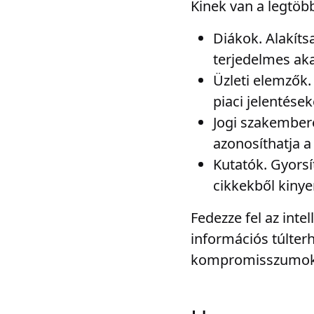
Kinek van a legtöb
Diákok. Alakíts
terjedelmes ak
Üzleti elemzők.
piaci jelentések
Jogi szakember
azonosíthatja a
Kutatók. Gyorsít
cikkekből kinye
Fedezze fel az inte
információs túlter
kompromisszumok 