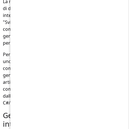
La nostra app per interviste ti fornirà un'ampia gamma
di domande per migliorare la tua preparazione per
interviste reali in C#/.Net. Inserisci semplicemente
"Sviluppatore C#/.Net" (aggiungi dettagli se necessario)
come posizione desiderata e l'intelligenza artificiale
genererà un elenco di domande di colloquio pertinenti
per la posizione specificata.
Per i responsabili delle risorse umane questa app sarà
uno strumento versatile per creare script di interviste
completi per gli sviluppatori C#/.Net. Il nostro
generatore di domande basato sull'intelligenza
artificiale ti assicura di tenere conto di tutte le
competenze necessarie di un moderno specialista IT,
dalle competenze specifiche di programmazione
C#/.Net alle caratteristiche comportamentali.
Generatore di domande per
interviste in C#/.Net