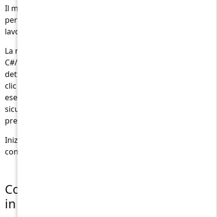
Il mercato del lavoro IT è più caldo che mai, soprattutto
per i programmatori C#/.Net. E la chiave per ottenere il
lavoro dei sogni sta nella preparazione adeguata.
La nostra app è facile da usare: inserisci 'Sviluppatore
C#/.Net' come ruolo per cui ti candidi, aggiungi ulteriori
dettagli se necessario (es. 'Junior', 'Middle', 'Senior'). Fai
clic sul pulsante e otterrai un elenco di domande di
esempio. Usali per esercitarti, aumentare la tua
sicurezza e affrontare il colloquio completamente
preparato.
Inizia oggi il tuo percorso verso il successo del colloquio
con il generatore di domande per interviste in C#/.Net!
Come prepararsi per un colloquio
in C#/.Net