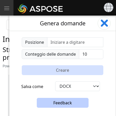
Toggle
navigation
Genera domande
Intervistatore dell'IA
Posizione
Strumento altamente efficace per la
Conteggio delle domande
preparazione al colloquio
Powered by
aspose.com
,
aspose.net
e
aspose.cloud
Creare
Salva come
Feedback