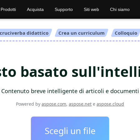
Prodotti
Acquista
Supporto
Siti web
Chi siamo
cruciverba didattico
Crea un curriculum
Colloquio
to basato sull'intell
Contenuto breve intelligente di articoli e documenti
Powered by
aspose.com
,
aspose.net
e
aspose.cloud
Scegli un file