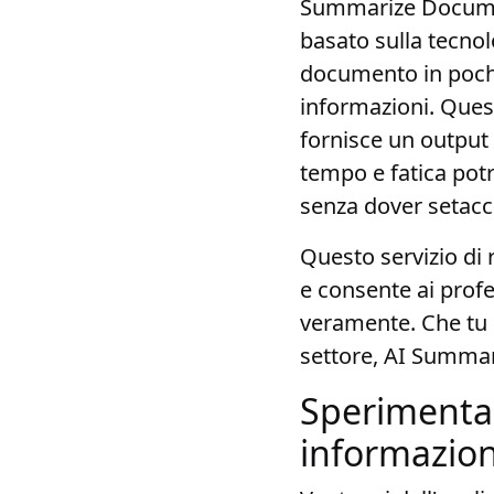
Summarize Documen
basato sulla tecnolo
documento in pochi s
informazioni. Ques
fornisce un output
tempo e fatica pot
senza dover setacc
Questo servizio di 
e consente ai profes
veramente. Che tu s
settore, AI Summar
Sperimenta i
informazion