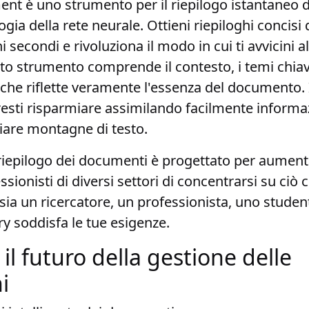
t è uno strumento per il riepilogo istantaneo 
gia della rete neurale. Ottieni riepiloghi concisi 
econdi e rivoluziona il modo in cui ti avvicini all
to strumento comprende il contesto, i temi chiav
 che riflette veramente l'essenza del document
resti risparmiare assimilando facilmente informa
iare montagne di testo.
riepilogo dei documenti è progettato per aumenta
sionisti di diversi settori di concentrarsi su ciò 
ia un ricercatore, un professionista, uno studen
y soddisfa le tue esigenze.
l futuro della gestione delle
i