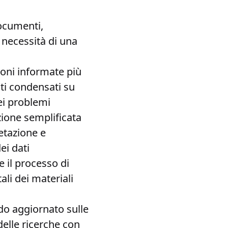
documenti,
 necessità di una
ioni informate più
i condensati su
dei problemi
azione semplificata
retazione e
ei dati
e il processo di
i dei materiali
do aggiornato sulle
delle ricerche con