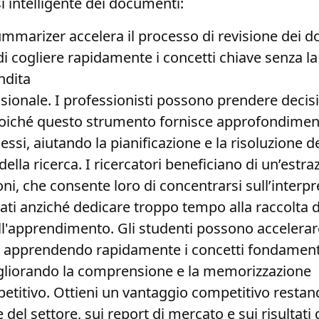
si intelligente dei documenti:
ummarizer accelera il processo di revisione dei 
i cogliere rapidamente i concetti chiave senza la
ndita
isionale
. I professionisti possono prendere decis
oiché questo strumento fornisce approfondiment
ssi, aiutando la pianificazione e la risoluzione 
ella ricerca
. I ricercatori beneficiano di un’estr
ni, che consente loro di concentrarsi sull’interp
 dati anziché dedicare troppo tempo alla raccolta d
ell'apprendimento
. Gli studenti possono accelerar
apprendendo rapidamente i concetti fondamental
gliorando la comprensione e la memorizzazione
etitivo
. Ottieni un vantaggio competitivo restan
del settore, sui report di mercato e sui risultati 