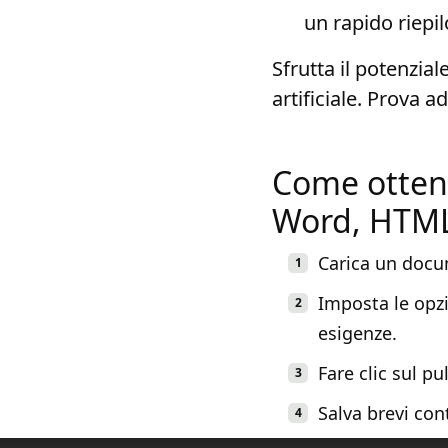
un rapido riepi
Sfrutta il potenzial
artificiale. Prova a
Come ottene
Word, HTML 
Carica un docu
Imposta le opzi
esigenze.
Fare clic sul pu
Salva brevi con