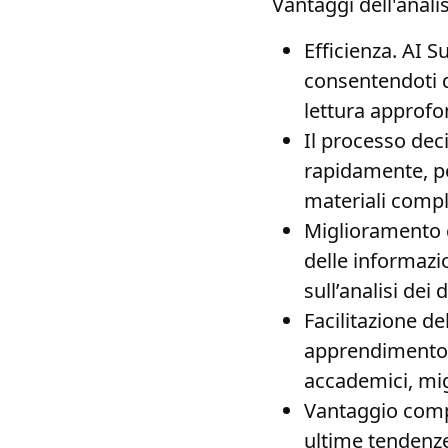
Vantaggi dell'anali
Efficienza
. AI S
consentendoti d
lettura approfo
Il processo dec
rapidamente, p
materiali comple
Miglioramento d
delle informazio
sull’analisi dei
Facilitazione d
apprendimento 
accademici, mi
Vantaggio comp
ultime tendenze 