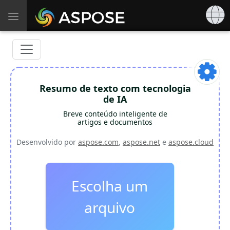
Toggle
navigation
Resumo de texto com tecnologia
de IA
Breve conteúdo inteligente de
artigos e documentos
Desenvolvido por
aspose.com
,
aspose.net
e
aspose.cloud
Escolha um
arquivo