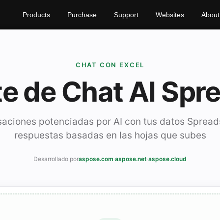
Products
Purchase
Support
Websites
About
CHAT CON EXCEL
te de Chat AI Spr
aciones potenciadas por AI con tus datos Sprea
respuestas basadas en las hojas que subes
Desarrollado por
aspose.com
·
aspose.net
·
aspose.cloud