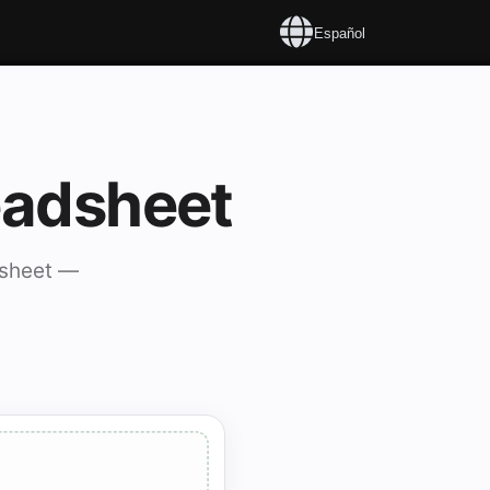
Español
eadsheet
dsheet —