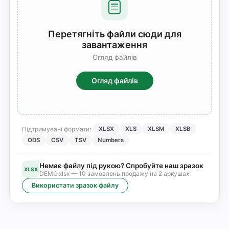
Перетягніть файли сюди для
завантаження
Огляд файлів
Огляд файлів
Підтримувані формати:
XLSX
XLS
XLSM
XLSB
ODS
CSV
TSV
Numbers
Немає файлу під рукою? Спробуйте наш зразок
XLSX
DEMO.xlsx — 10 замовлень продажу на 2 аркушах
Використати зразок файлу